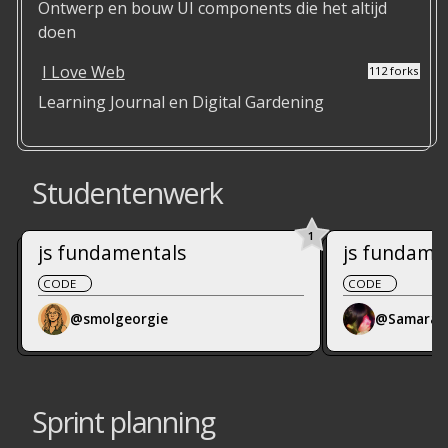
Ontwerp en bouw UI components die het altijd
doen
I Love Web
112 forks
Learning Journal en Digital Gardening
Studentenwerk
1
js fundamentals
js fundame
CODE
CODE
@smolgeorgie
@SamaraFe
Sprint planning