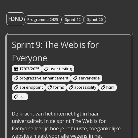
FDND
Programma 2425
Sprint 12
Sprint 20
Sprint 9: The Web is for
Everyone
17/03/2025
user testing
progressive enhancement
server-side
api endpoint
forms
accessibility
html
css
De kracht van het internet ligt in haar
universaliteit. In de sprint The Web is for
Everyone leer je hoe je robuuste, toegankelijke
websites maakt voor alle wezens in het