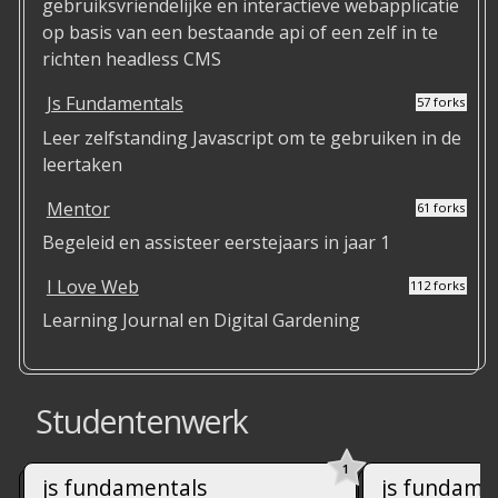
gebruiksvriendelijke en interactieve webapplicatie
op basis van een bestaande api of een zelf in te
richten headless CMS
Js Fundamentals
57 forks
Leer zelfstanding Javascript om te gebruiken in de
leertaken
Mentor
61 forks
Begeleid en assisteer eerstejaars in jaar 1
I Love Web
112 forks
Learning Journal en Digital Gardening
Studentenwerk
1
js fundamentals
js fundame