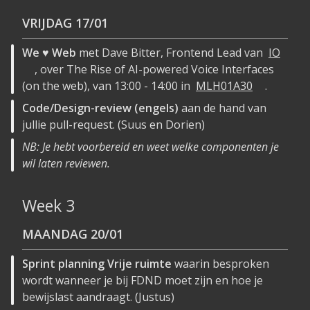
VRIJDAG
17/01
We ♥ Web
met Dave Bitter, Frontend Lead van
IO
, over The Rise of AI-powered Voice Interfaces
(on the web), van 13:00 - 14:00 in
MLH01A30
.
Code/Design-review (engels)
aan de hand van
jullie pull-request. (Suus en Dorien)
NB: Je hebt voorbereid en weet welke componenten je
wil laten reviewen.
Week 3
MAANDAG
20/01
Sprint planning Vrije ruimte
waarin besproken
wordt wanneer je bij FDND moet zijn en hoe je
bewijslast aandraagt. (Justus)