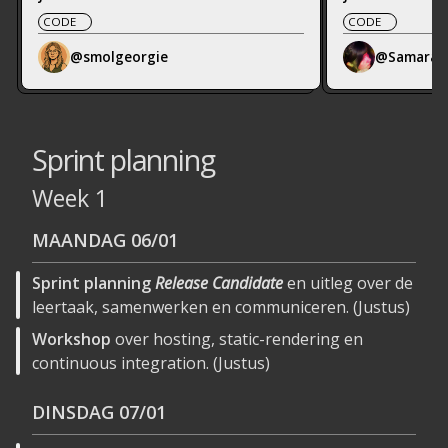
CODE
CODE
@smolgeorgie
@SamaraFe
Sprint planning
Week 1
MAANDAG
06/01
Sprint planning
Release Candidate
en uitleg over de
leertaak, samenwerken en communiceren. (Justus)
Workshop
over hosting, static-rendering en
continuous integration. (Justus)
DINSDAG
07/01