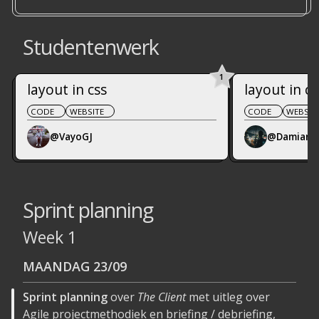
Studentenwerk
1
layout in css
layout in cs
CODE
WEBSITE
CODE
WEBSIT
@VayoGJ
@DamianR
Sprint planning
Week 1
MAANDAG
23/09
Sprint planning
over
The Client
met uitleg over
Agile projectmethodiek en briefing / debriefing,