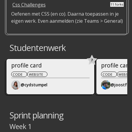
Css Challenges
11 forks
Oefenen met CSS (en co). Daarna toepassen in je
eigen werk. Even aanmelden (zie Teams > General)
Studentenwerk
7
profile card
profile card
CODE
WEBSITE
CODE
WEBSIT
@cydstumpel
@joostf
Sprint planning
Week 1